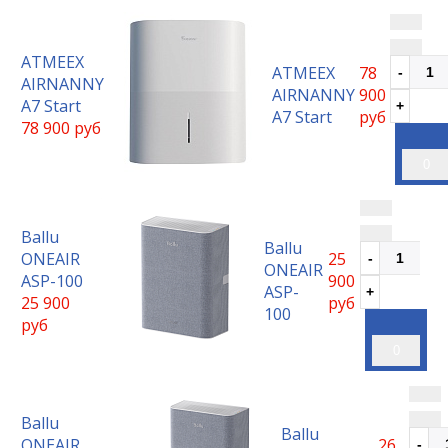
ATMEEX
ATMEEX
78
AIRNANNY
AIRNANNY
900
A7 Start
A7 Start
руб
78 900 руб
0
Ballu
Ballu
ONEAIR
25
ONEAIR
ASP-100
900
ASP-
25 900
руб
100
руб
0
Ballu
Ballu
ONEAIR
26