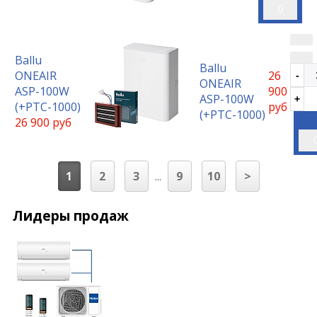
0
Ballu
Ballu
ONEAIR
26
ONEAIR
ASP-100W
900
ASP-100W
(+РТС-1000)
руб
(+РТС-1000)
26 900 руб
1
2
3
...
9
10
>
Лидеры продаж