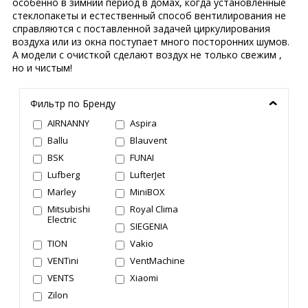
особенно в зимний период в домах, когда установленные
стеклопакеты и естественный способ вентилирования не
справляются с поставленной задачей циркулирования
воздуха или из окна поступает много посторонних шумов.
А модели с очисткой сделают воздух не только свежим ,
но и чистым!
Фильтр по Бренду
AIRNANNY
Aspira
Ballu
Blauvent
BSK
FUNAI
Lufberg
LufterJet
Marley
MiniBOX
Mitsubishi
Royal Clima
Electric
SIEGENIA
TION
Vakio
VENTini
VentMachine
VENTS
Xiaomi
Zilon