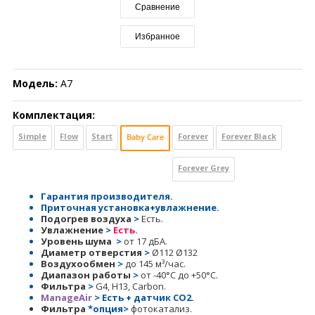
Сравнение
Избранное
Модель:
A7
Комплектация:
Simple
Flow
Start
Forever
Forever Black
Baby Care
Forever Grey
Гарантия производителя.
Приточная установка+увлажнение.
Подогрев воздуха
>
Есть.
Увлажнение
>
Есть.
У
ровень шума
>
от 17 дБА
.
Диаметр отверстия
>
Ø112 Ø132
Воздухообмен
>
до 145 м³/час.
Диапазон работы
>
от -40°С до +50°С.
Фильтра
>
G4
, H13, Сarbon.
ManageAir
> Есть + датчик СО2.
Фильтра
*опция
>
фотокатализ.