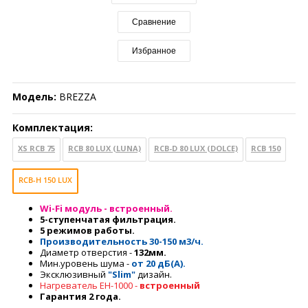
Сравнение
Избранное
Модель:
BREZZA
Комплектация:
XS RCB 75
RCB 80 LUX (LUNA)
RCB-D 80 LUX (DOLCE)
RCB 150
RCB-H 150 LUX
Wi-Fi модуль - встроенный.
5
-ступенчатая фильтрация.
5
режимов работы.
Производительность
30-150 м3/ч.
Диаметр отверстия
-
132мм
.
Мин.уровень шума -
от 20 дБ(А).
Эксклюзивный
"Slim"
дизайн.
Нагреватель EH-1000 -
встроенный
Гарантия 2 года.