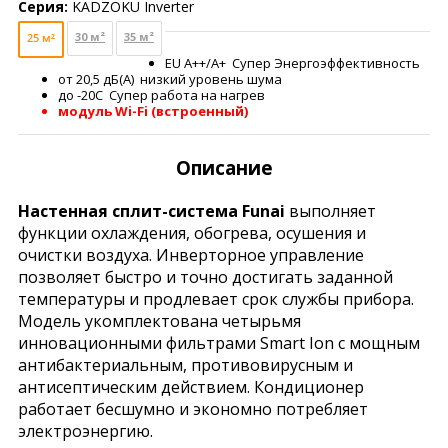
Серия:
KADZOKU Inverter
30 м²
35 м²
25 м²
EU А++/А+ Супер Энергоэффективность
от 20,5 дБ(А) низкий уровень шума
до -20С Супер работа на нагрев
модуль Wi-Fi (встроенный)
Описание
Настенная сплит-система Funai
выполняет
функции охлаждения, обогрева, осушения и
очистки воздуха. Инверторное управление
позволяет быстро и точно достигать заданной
температуры и продлевает срок службы прибора.
Модель укомплектована четырьмя
инновационными фильтрами Smart Ion с мощным
антибактериальным, противовирусным и
антисептическим действием. Кондиционер
работает бесшумно и экономно потребляет
электроэнергию.