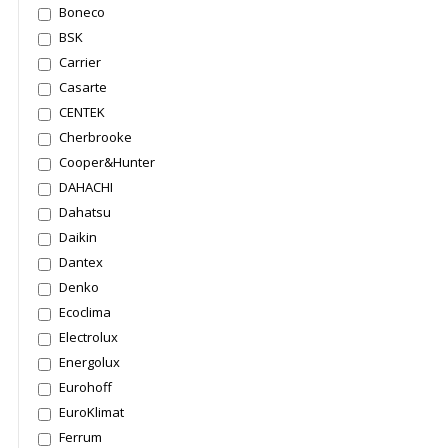
Boneco
BSK
Carrier
Casarte
CENTEK
Cherbrooke
Cooper&Hunter
DAHACHI
Dahatsu
Daikin
Dantex
Denko
Ecoclima
Electrolux
Energolux
Eurohoff
EuroKlimat
Ferrum