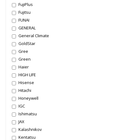
FujiPlus
Fujitsu
FUNAI
GENERAL
General Climate
GoldStar
Gree
Green
Haier
HIGH LIFE
Hisense
Hitachi
Honeywell
IGC
Ishimatsu
JAX
Kalashnikov
Kentatsu