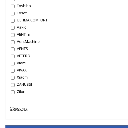
Toshiba
Tosot
ULTIMA COMFORT
Vakio
VENTini
VentMachine
VENTS
VETERO
Viomi
VIVAX
Xiaomi
ZANUSSI
Zilon