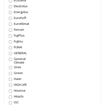
Ecoclima
Electrolux
Energolux
Eurohoff
EuroKlimat
Ferrum
FujiPlus
Fujitsu
FUNAI
GENERAL
General
Climate
Gree
Green
Haier
HIGH LIFE
Hisense
Hitachi
IGC