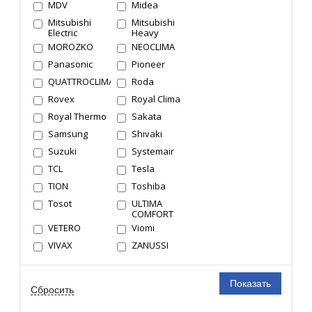
MDV
Midea
Mitsubishi
Mitsubishi
Electric
Heavy
MOROZKO
NEOCLIMA
Panasonic
Pioneer
QUATTROCLIMA
Roda
Rovex
Royal Clima
Royal Thermo
Sakata
Samsung
Shivaki
Suzuki
Systemair
TCL
Tesla
TION
Toshiba
Tosot
ULTIMA
COMFORT
VETERO
Viomi
VIVAX
ZANUSSI