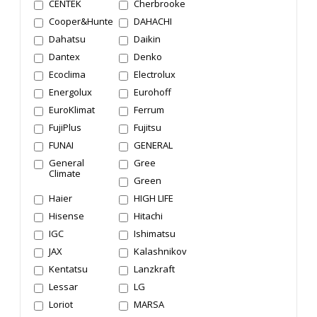
CENTEK
Cherbrooke
Cooper&Hunter
DAHACHI
Dahatsu
Daikin
Dantex
Denko
Ecoclima
Electrolux
Energolux
Eurohoff
EuroKlimat
Ferrum
FujiPlus
Fujitsu
FUNAI
GENERAL
General
Gree
Climate
Green
Haier
HIGH LIFE
Hisense
Hitachi
IGC
Ishimatsu
JAX
Kalashnikov
Kentatsu
Lanzkraft
Lessar
LG
Loriot
MARSA