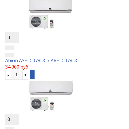
0
Abion ASH-C078DC / ARH-C078DC
34 900 руб
0