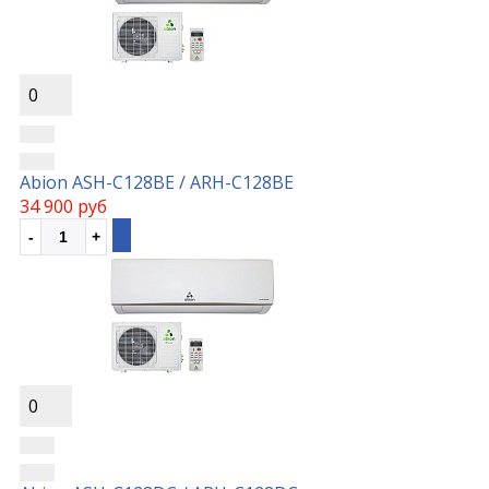
0
Abion ASH-C128BE / ARH-C128BE
34 900 руб
0