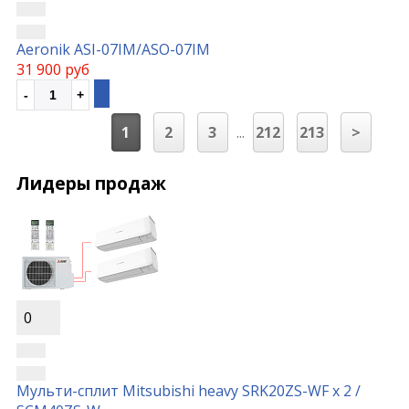
Aeronik ASI-07IM/ASO-07IM
31 900 руб
1
2
3
...
212
213
>
Лидеры продаж
0
Мульти-сплит Mitsubishi heavy SRK20ZS-WF x 2 /