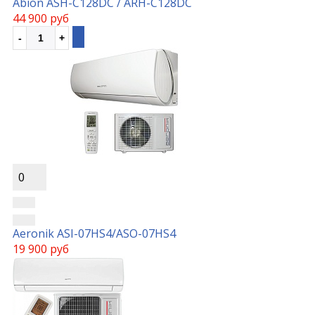
Abion ASH-C128DC / ARH-C128DC
44 900 руб
0
Aeronik ASI-07HS4/ASO-07HS4
19 900 руб