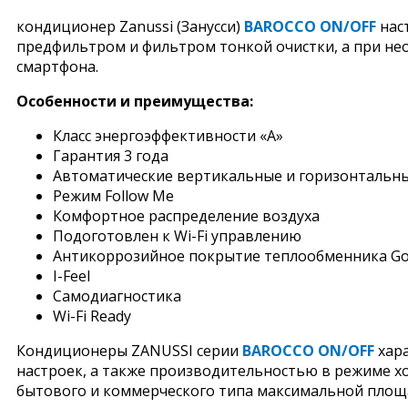
кондиционер Zanussi (Занусси)
BAROCCO ON/OFF
нас
предфильтром и фильтром тонкой очистки, а при не
смартфона.
Особенности и преимущества:
Класс энергоэффективности «A»
Гарантия 3 года
Автоматические вертикальные и горизонтальн
Режим Follow Me
Комфортное распределение воздуха
Подоготовлен к Wi-Fi управлению
Антикоррозийное покрытие теплообменника Gol
I-Feel
Самодиагностика
Wi-Fi Ready
Кондиционеры ZANUSSI серии
BAROCCO ON/OFF
хара
настроек, а также производительностью в режиме хол
бытового и коммерческого типа максимальной пло