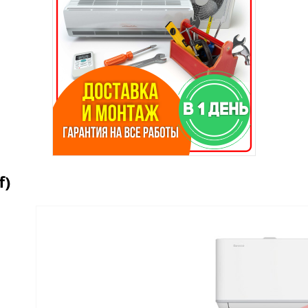
f)
вле?