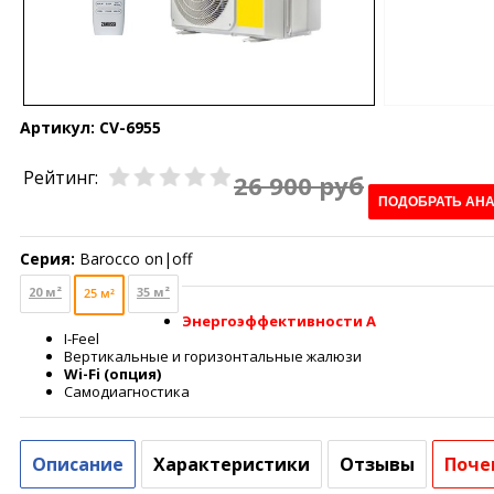
Артикул:
CV-6955
Рейтинг:
26 900 руб
ПОДОБРАТЬ АН
Серия:
Barocco on|off
20 м²
35 м²
25 м²
Энергоэффективности А
I-Feel
Вертикальные и горизонтальные жалюзи
Wi-Fi (опция)
Самодиагностика
Описание
Характеристики
Отзывы
Поче