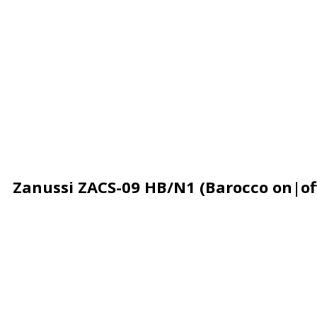
Zanussi ZACS-09 HB/N1 (Barocco on|of
Описание
Характеристики
Отзывы
Почему деше