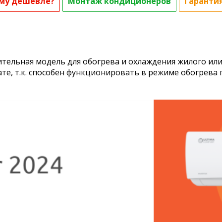
му дешевле?
Монтаж кондиционеров
Гаранти
тельная модель для обогрева и охлаждения жилого ил
ате, т.к. способен функционировать в режиме обогрев