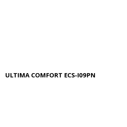
ULTIMA COMFORT ECS-I09PN
Описание
Характеристики
Отзывы
Почему деше