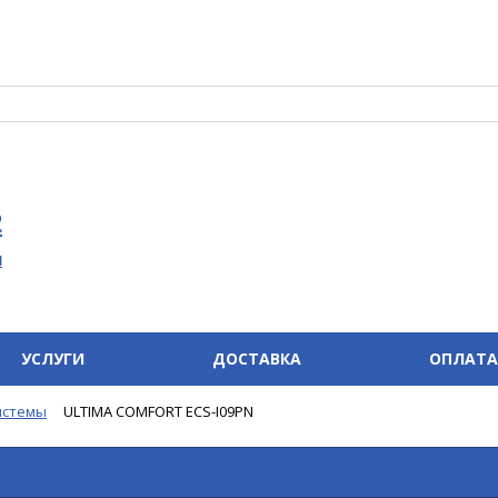
2
u
УСЛУГИ
ДОСТАВКА
ОПЛАТА
истемы
ULTIMA COMFORT ECS-I09PN