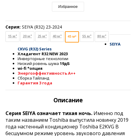
Избранное
Серия:
SEIYA (R32) 23-2024
15 м²
20 м²
25 м²
40 м²
55 м²
80 м²
45 м²
SEIYA
CKVG (R32) Series
Хладагент R32 NEW 2023
Инверторные технологии
Низкий ровень шума
19дБ
wi-fi *опция
Энергоэффективность А++
Сборка Тайланд
Гарантия 3 года
Описание
Серия SEIYA означает тихая ночь.
Именно под
таким названием Toshiba выпустила новинку 2019
года настенный кондиционер Toshiba E2KVG В
бесшумном режиме уровень звукового давления