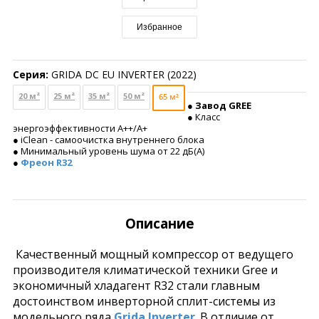
Избранное
Серия:
GRIDA DC EU INVERTER (2022)
20 м²
25 м²
35 м²
50 м²
65 м²
●
Завод GREE
● Класс
энергоэффективности A++/A+
● iClean - самоочистка внутреннего блока
● Минимальный уровень шума от 22 дБ(А)
●
Фреон R32
Описание
Качественный мощный компрессор от ведущего
производителя климатической техники Gree и
экономичный хладагент R32 стали главным
достоинством инверторной сплит-системы из
модельного ряда
Grida Inverter
. В отличие от