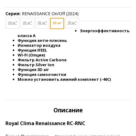
Серия:
RENAISSANCE On/Off (2024)
20 м²
25 м²
35 м²
70 м²
55 м²
Энергоэффективность
класса А
Функция анти-плесень
Ионизатор воздуха
Функция IFEEL
WI-FI (Опция)
Фильтр Active Carbone
Фильтр Silver Ion
Функция 3D air
Функция самоочистки
Можно установить зимний комплект (-40С)
Описание
Royal Clima Renaissance RC-RNС