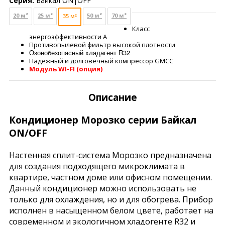
Серия:
Байкал ON|OFF
20 м²
25 м²
50 м²
70 м²
35 м²
Класс
энергоэффективности А
Противопылевой фильтр высокой плотности
Озонобезопасный хладагент R32
Надежный и долговечный компрессор GMCC
Модуль WI-FI (опция)
Описание
Кондиционер Морозко серии Байкал
ON/OFF
Настенная сплит-система Морозко предназначена
для создания подходящего микроклимата в
квартире, частном доме или офисном помещении.
Данный кондиционер можно использовать не
только для охлаждения, но и для обогрева. Прибор
исполнен в насыщенном белом цвете, работает на
современном и экологичном хладогенте R32 и