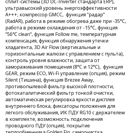
сплит-системы (3D DC-Inverter стандарта ERP),
ультравысокий уровень энергоэффективности
А+++, компрессор GMCC, функция "радар"
(RadAR), работа в режиме обогрева даже при -35°С,
работа в режиме охлаждения от -15°С, функция
"56℃ clean", функция Follow me, температурная
компенсация, функция обнаружения утечки
хладагента, 3D Air Flow (вертикальные и
горизонтальные жалюзи с управлением с пульта),
контроль уровня влажности, защита от
замораживания помещения (8°С и 12°С), функция
GEAR, режим ECO, Wi-Fi управление (опция), режим
Silent (Тишина), функция Brezee Away,
противопылевой фильтр высокой плотности,
фотокаталитический фильтр тонкой очистки,
автоматическая регулировка яркости дисплея
внутреннего блока, фиксаторы положения для
лёгкого обслуживания, ИК ПДУ RG10 с держателем
в комплекте, возможность подключения
проводного ПДУ (опция), покрытие
теплообменника Golden Fin, самоочистка