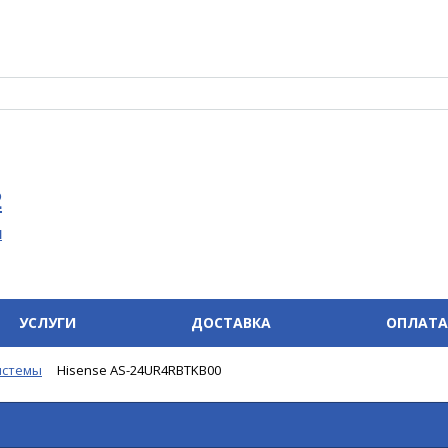
2
u
УСЛУГИ
ДОСТАВКА
ОПЛАТА
истемы
Hisense AS-24UR4RBTKB00