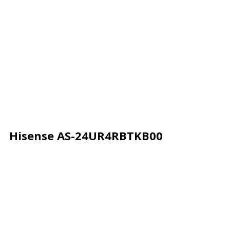
Hisense AS-24UR4RBTKB00
Описание
Характеристики
Отзывы
Почему деше