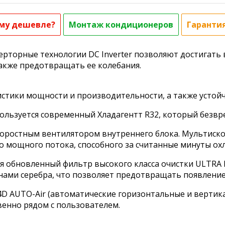
му дешевле?
Монтаж кондиционеров
Гаранти
рторные технологии DC Inverter позволяют достигать 
акже предотвращать ее колебания.
стики мощности и производительности, а также устойч
пользуется современный Хладагентт R32, который безв
скоростным вентилятором внутреннего блока. Мультиск
 до мощного потока, способного за считанные минуты о
я обновленный фильтр высокого класса очистки ULTRA H
онами серебра, что позволяет предотвращать появление
D AUTO-Air (автоматические горизонтальные и вертика
енно рядом с пользователем.