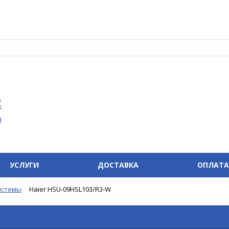
2
u
УСЛУГИ
ДОСТАВКА
ОПЛАТА
истемы
Haier HSU-09HSL103/R3-W