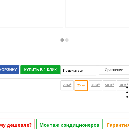
 КОРЗИНУ
КУПИТЬ В 1 КЛИК
Поделиться
Сравнение
20 м²
35 м²
50 м²
70 м²
25 м²
му дешевле?
Монтаж кондиционеров
Гаранти