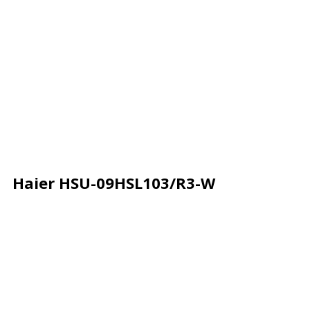
Haier HSU-09HSL103/R3-W
Описание
Характеристики
Отзывы
Почему деше