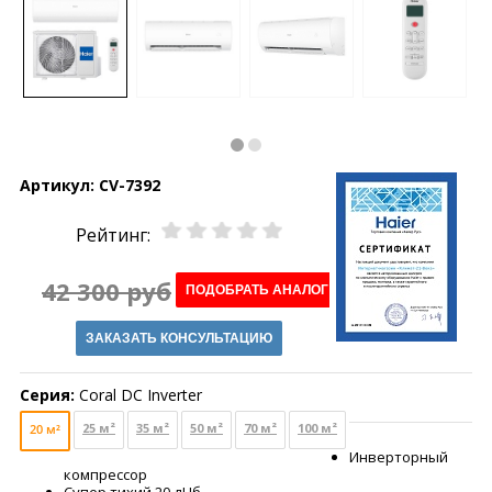
Артикул:
CV-7392
Рейтинг:
42 300 руб
ПОДОБРАТЬ АНАЛОГ
ЗАКАЗАТЬ КОНСУЛЬТАЦИЮ
Серия:
Coral DC Inverter
25 м²
35 м²
50 м²
70 м²
100 м²
20 м²
Инверторный
компрессор
Супер тихий 20 дЦб