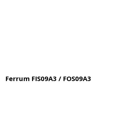
Ferrum FIS09A3 / FOS09A3
Описание
Характеристики
Отзывы
Почему деше