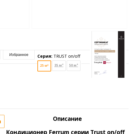
Избранное
Серия:
TRUST on/off
35 м²
50 м²
25 м²
Описание
я
Кондиционер Ferrum серии Trust on/off