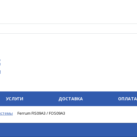
2
u
УСЛУГИ
ДОСТАВКА
ОПЛАТА
истемы
Ferrum FIS09A3 / FOS09A3