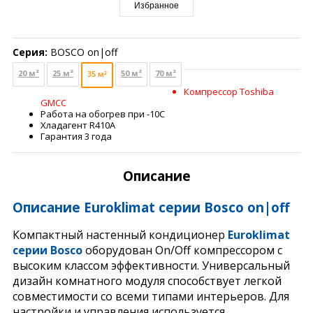
Избранное
Серия:
BOSCO on|off
20 м²
25 м²
50 м²
70 м²
35 м²
Компрессор Toshiba
GMCC
Работа на обогрев при -10С
Хладагент R410A
Гарантия 3 года
Описание
Описание
Euroklimat серии
Bosco on|off
Компактный настенный кондиционер
Euroklimat
серии
Bosco
оборудован On/Off компрессором с
высоким классом эффективности. Универсальный
дизайн комнатного модуля способствует легкой
совместимости со всеми типами интерьеров. Для
настройки и управления используется