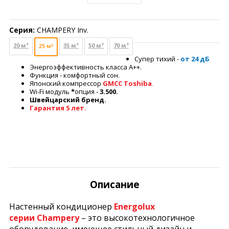
Серия:
CHAMPERY Inv.
20 м²
35 м²
50 м²
70 м²
25 м²
Супер тихий -
от 24 дБ
Энергоэффективность класса А++.
Функция - комфортный сон.
Японский компрессор
GMCC Toshiba
.
Wi-Fi модуль
*
опция -
3.500.
Швейцарский бренд.
Гарантия 5 лет.
Описание
Настенный кондиционер
Energolux
серии
Champery
– это высокотехнологичное
оборудование, имеющее стильный дизайн и