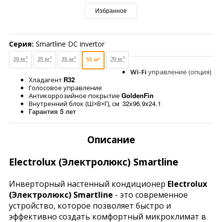
Избранное
Серия:
Smartline DC invertor
20 м²
25 м²
35 м²
70 м²
55 м²
Wi-Fi
управление (опция)
R32
Хладагент
Голосовое управление
GoldenFin
Антикоррозийное покрытие
32x96.9x24.1
Внутренний блок (Ш×В×Г), см
Гарантия 5 лет
Описание
Electrolux (Электролюкс) Smartline
Инверторный настенный кондиционер
Electrolux
(Электролюкс) Smartline
- это современное
устройство, которое позволяет быстро и
эффективно создать комфортный микроклимат в