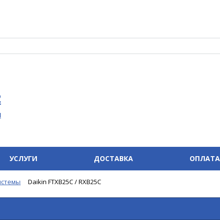
2
u
УСЛУГИ
ДОСТАВКА
ОПЛАТА
истемы
Daikin FTXB25C / RXB25C