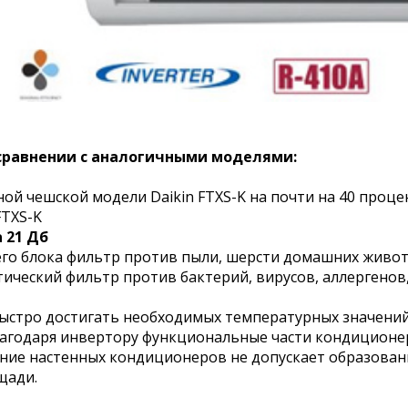
сравнении с аналогичными моделями:
ной чешской модели Daikin FTXS-K на почти на 40 проц
FTXS-K
 21 Дб
го блока фильтр против пыли, шерсти домашних животн
ический фильтр против бактерий, вирусов, аллергенов,
ыстро достигать необходимых температурных значений
лагодаря инвертору функциональные части кондиционе
ние настенных кондиционеров не допускает образовани
щади.