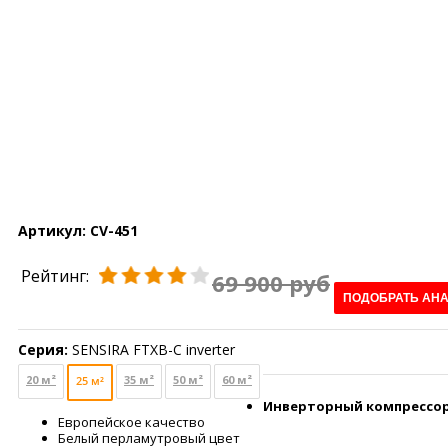
Артикул:
CV-451
Рейтинг:
69 900 руб
ПОДОБРАТЬ АН
Серия:
SENSIRA FTXB-C inverter
20 м²
35 м²
50 м²
60 м²
25 м²
Инверторный компрессо
Европейское качество
Белый перламутровый цвет