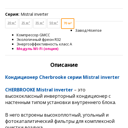
Серия:
Mistral inverter
20 м²
25 м²
35 м²
50 м²
70 м²
Завод Hisense
Компрессор GMCC
Экологичный фреон R32
Энергоэффективность класс А
Модуль Wi-Fi (опция)
Описание
Кондиционер Cherbrooke серии Mistral inverter
CHERBROOKE Mistral inverter
– это
высококлассный инверторный кондиционер с
настенным типом установки внутреннего блока.
В него встроены высокоплотный, угольный и
фотокаталитический фильтры для комплексной
очистки воздуха.