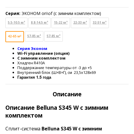
Серия:
ЭКОНОМ on\of (с зимним комплектом)
5.5-10.5 м²
8.8-14.5 м²
15-22 м²
22-33 м²
32-51 м²
57-85 м²
57-85 м²
42-65 м²
Серия Эконом
Wi-Fi управление (опция)
С зимним комплектом
Хладген R410A
Поддержание температуры от -3 до +5
Внутренний блок (Ш×В×Г), см 23,5х128х69
Гарантия 1.5 года
Описание
Описание Belluna S345 W с зимним
комплектом
Сплит-система
Belluna S345 W с зимним