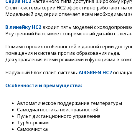
Серия HC2
настенного типа доступна широкому круг
Сплит-системы серии HC2 эффективно работают на о
Модельный ряд серии отвечает всем необходимым эк
В линейку HC2
входит пять моделей c холодопроизводи
Внутренний блок имеет современный дизайн c элега
Помимо прочих особенностей в данной серии доступ
помещения и система против образования льда.
Для управления всеми режимами и функциями в комп
Наружный блок сплит-системы
AIRGREEN HC2
оснащае
Особенности и преимущества:
Автоматическое поддержание температуры
Самодиагностика неисправностей
Пульт дистанционного управления
Турбо-режим
Самоочистка