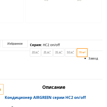
Избранное
Серия:
HC2 on/off
20 м²
25 м²
35 м²
50 м²
70 м²
Завод
Описание
я
Кондиционер AIRGREEN серии HC2 on/off