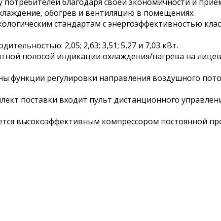
у потребителей благодаря своей экономичности и прие
хлаждение, обогрев и вентиляцию в помещениях.
ологическим стандартам с энергоэффективностью класс
тельностью: 2,05; 2,63; 3,51; 5,27 и 7,03 кВт.
нтной полосой индикации охлаждения/нагрева на лице
ны функции регулировки направления воздушного пото
лект поставки входит пульт дистанционного управлени
тся высокоэффективным компрессором постоянной пр