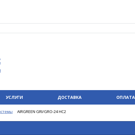
2
u
УСЛУГИ
ДОСТАВКА
ОПЛАТА
истемы
AIRGREEN GRI/GRO-24 HC2