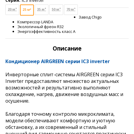
Серия:
IC3 Inverter
20 м²
35 м²
50 м²
70 м²
25 м²
Завод Chigo
Компрессор LANDA
Экологичный фреон R32
Энергоэффективность класс А
Описание
Кондиционер AIRGREEN серии IC3 inverter
Инверторные сплит-системы AIRGREEN серии IC3
Inverter предоставляют множество актуальных
возможностей и результативно выполняют
охлаждение, нагрев, движение воздушных масс и
осушение.
Благодаря точному контролю микроклимата,
модели обеспечивают комфортную и уютную
обстановку, а их современный и стильный
внешний вид гармонично сочетается практически