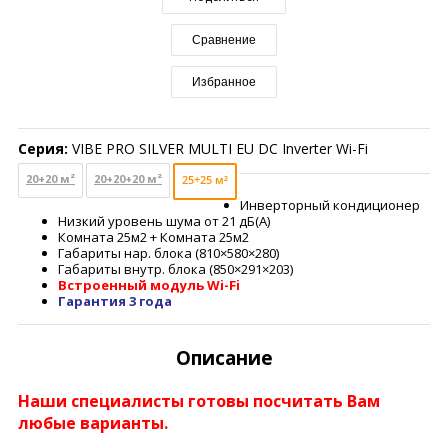
Сравнение
Избранное
Серия:
VIBE PRO SILVER MULTI EU DC Inverter Wi-Fi
20+20 м²
20+20+20 м²
25+25 м²
Инверторный кондиционер
Низкий уровень шума от 21 дБ(А)
Комната 25м2 + Комната 25м2
Габариты нар. блока (810×580×280)
Габариты внутр. блока (850×291×203)
Встроенный модуль Wi-Fi
Гарантия 3 года
Описание
Наши специалисты готовы посчитать Вам
любые варианты.