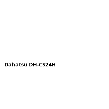
Dahatsu DH-CS24H
Описание
Характеристики
Отзывы
Почему деше