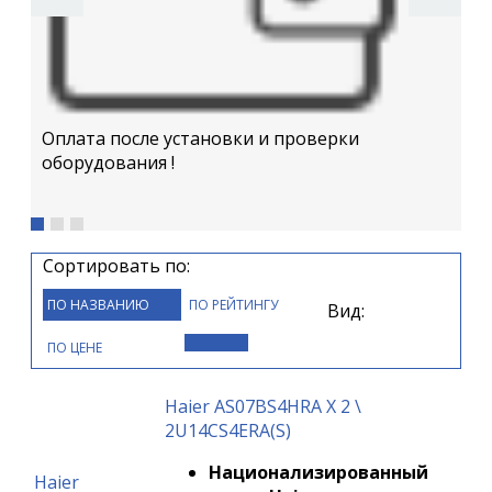
Бе
Оплата после установки и проверки
оборудования !
Сортировать по:
ПО НАЗВАНИЮ
ПО РЕЙТИНГУ
Вид:
ПО ЦЕНЕ
Haier AS07BS4HRA Х 2 \
2U14CS4ERA(S)
Национализированный
Haier