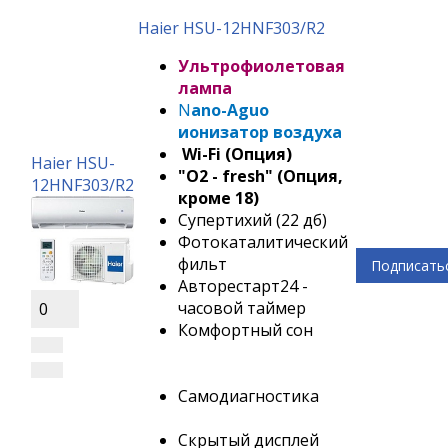
Haier HSU-12HNF303/R2
Ультрофиолетовая
лампа
N
ano-Aguo
ионизатор воздуха
Wi-Fi (Опция)
Haier HSU-
"О2 - fresh" (Опция,
12HNF303/R2
кроме 18)
Супертихий (22 дб)
Фотокаталитический
фильт
Подписать
Авторестарт24 -
часовой таймер
0
Комфортный сон
Самодиагностика
Скрытый дисплей