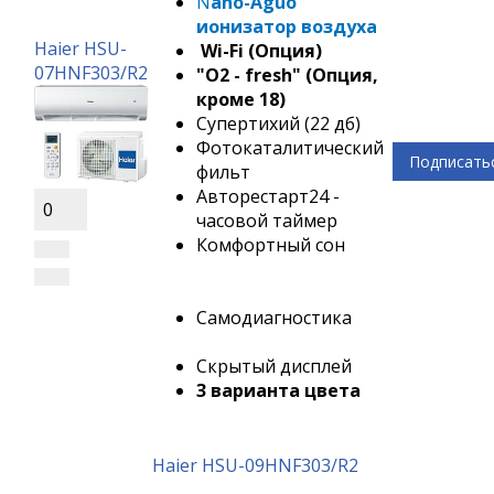
N
an
o-Aguo
ионизатор воздуха
Haier HSU-
Wi-Fi (Опция)
07HNF303/R2
"О2 - fresh" (Опция,
кроме 18)
Супертихий (22 дб)
Фотокаталитический
Подписать
фильт
Авторестарт24 -
0
часовой таймер
Комфортный сон
Самодиагностика
Скрытый дисплей
3 варианта цвета
Haier HSU-09HNF303/R2