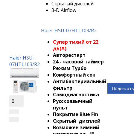
Скрытый дисплей
3-D Airflow
Haier HSU-07HTL103/R2
Супер тихий от 22
дБ(А)
Авторестарт
Haier HSU-
24 - часовой таймер
07HTL103/R2
Режим Турбо
Комфортный сон
Антибактериальный
фильтр
Подписать
Самодиагностика
Русскоязычный
0
пульт
Покрытие Blue Fin
Скрытый дисплей
Возможен зимний
комплект до -40