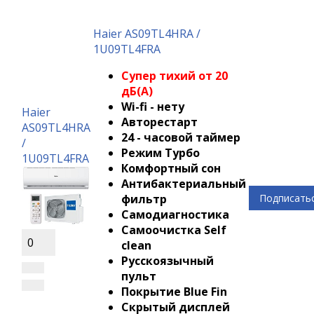
Haier AS09TL4HRA /
1U09TL4FRA
Супер тихий от 20
дБ(А)
Wi-fi - нету
Haier
Авторестарт
AS09TL4HRA
24 - часовой таймер
/
Режим Турбо
1U09TL4FRA
Комфортный сон
Антибактериальный
фильтр
Подписать
Самодиагностика
Самоочистка Self
0
clean
Русскоязычный
пульт
Покрытие Blue Fin
Скрытый дисплей