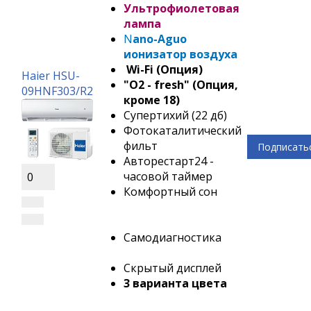
Ультрофиолетовая
лампа
N
ano-Aguo
ионизатор воздуха
Wi-Fi (Опция)
Haier HSU-
"О2 - fresh" (Опция,
09HNF303/R2
кроме 18)
Супертихий (22 дб)
Фотокаталитический
фильт
Подписать
Авторестарт24 -
часовой таймер
0
Комфортный сон
Самодиагностика
Скрытый дисплей
3 варианта цвета