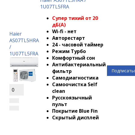
1U07TL5FRA
Супер тихий от 20
дБ(А)
Wi-fi - нет
Haier
Авторестарт
AS07TL5HRA
24 - часовой таймер
/
Режим Турбо
1U07TL5FRA
Комфортный сон
Антибактериальный
фильтр
Подписать
Самодиагностика
Самоочистка Self
0
clean
Русскоязычный
пульт
Покрытие Blue Fin
Скрытый дисплей