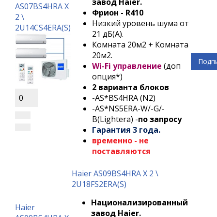
завод Haier.
AS07BS4HRA Х
Фрион - R410
2 \
Низкий уровень шума от
2U14CS4ERA(S)
21 дБ(А).
Комната 20м2 + Комната
20м2.
Подп
Wi-Fi управление
(доп
опция*)
2 варианта блоков
0
-AS*BS4HRA (N2)
-AS*NS5ERA-W/-G/-
B(Lightera) -
по запросу
Гарантия 3 года.
временно - не
поставляются
Haier AS09BS4HRA Х 2 \
2U18FS2ERA(S)
Национализированный
Haier
завод Haier.