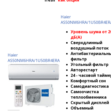
Haier
AS50NM6HRA/1U50BR4ER
Уровень шума от 2
дБ(А)
Сверхдлинный
воздушный поток
Антибактериальн
Haier
фильтр
AS50NM6HRA/1U50BR4ERA
Угольный фильтр
Авторестарт
24 - часовой тайме
Комфортный сон
Самодиагностика
Самоочистка
теплообменника
Скрытый дисплей
Объемный