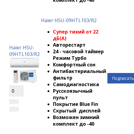
Haier HSU-09HTL103/R2
Супер тихий от 22
дБ(А)
Авторестарт
Haier HSU-
24 - часовой таймер
09HTL103/R2
Режим Турбо
Комфортный сон
Антибактериальный
фильтр
Подписать
Самодиагностика
Русскоязычный
0
пульт
Покрытие Blue Fin
Скрытый дисплей
Возможен зимний
комплект до -40