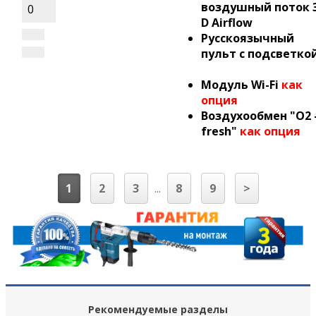
воздушный поток 
0
D Airflow
Русскоязычный
пульт с подсветко
Модуль Wi-Fi
как
опция
Воздухообмен "О2 
fresh"
как опция
1
2
3
...
8
9
>
Рекомендуемые разделы