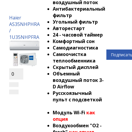
воздушный поток
Антибактериальный
фильтр
Haier
Угольный фильтр
AS35NHPHRA
Авторестарт
/
24 - часовой таймер
1U35NHPFRA
Комфортный сон
Самодиагностика
Самоочистка
Подписат
теплообменника
Скрытый дисплей
Объемный
0
воздушный поток 3-
D Airflow
Русскоязычный
пульт с подсветкой
Модуль Wi-Fi
как
опция
Воздухообмен "О2 -
fresh"
как опция