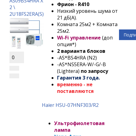
AS09BS4HRA Х
Фрион - R410
2 \
Низкий уровень шума от
2U18FS2ERA(S)
21 дБ(А).
Комната 25м2 + Комната
25м2.
Подпи
Wi-Fi управление
(доп
опция*)
2 варианта блоков
0
-AS*BS4HRA (N2)
-AS*NS5ERA-W/-G/-B
(Lightera)
по запросу
Гарантия 3 года.
временно - не
поставляются
Haier HSU-07HNF303/R2
Ультрофиолетовая
лампа