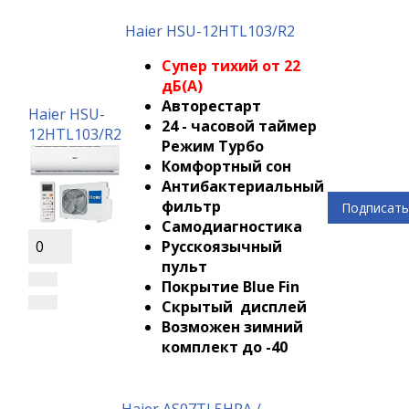
Haier HSU-12HTL103/R2
Супер тихий от 22
дБ(А)
Авторестарт
Haier HSU-
24 - часовой таймер
12HTL103/R2
Режим Турбо
Комфортный сон
Антибактериальный
фильтр
Подписать
Самодиагностика
Русскоязычный
0
пульт
Покрытие Blue Fin
Скрытый дисплей
Возможен зимний
комплект до -40
Haier AS07TL5HRA /