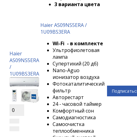
3 варианта цвета
Haier AS09NS5ERA /
1U09BS3ERA
Wi-Fi - в комплекте
Ультрофиолетовая
Haier
лампа
AS09NS5ERA
Супертихий (20 дб)
/
Nano-Aguo
1U09BS3ERA
ионизатор воздуха
Фотокаталитический
фильтр
Подписатьс
Авторестарт
24 - часовой таймер
0
Комфортный сон
Самодиагностика
Самоочистка
теплообменника