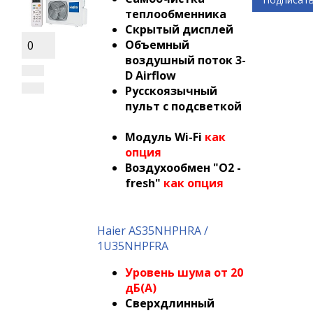
теплообменника
Скрытый дисплей
Объемный
0
воздушный поток 3-
D Airflow
Русскоязычный
пульт с подсветкой
Модуль Wi-Fi
как
опция
Воздухообмен "О2 -
fresh"
как опция
Haier AS35NHPHRA /
1U35NHPFRA
Уровень шума от 20
дБ(А)
Сверхдлинный