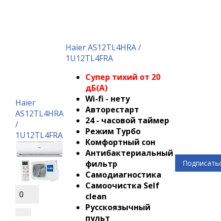
Haier AS12TL4HRA /
1U12TL4FRA
Супер тихий от 20
дБ(А)
Wi-fi - нету
Haier
Авторестарт
AS12TL4HRA
24 - часовой таймер
/
Режим Турбо
1U12TL4FRA
Комфортный сон
Антибактериальный
фильтр
Подписать
Самодиагностика
Самоочистка Self
0
clean
Русскоязычный
пульт