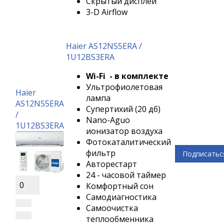
Скрытый дисплей
3-D Airflow
Haier AS12NS5ERA /
1U12BS3ERA
Wi-Fi - в комплекте
Ультрофиолетовая
Haier
лампа
AS12NS5ERA
Супертихий (20 дб)
/
Nano-Aguo
1U12BS3ERA
ионизатор воздуха
Фотокаталитический
фильтр
Подписатьс
Авторестарт
24 - часовой таймер
0
Комфортный сон
Самодиагностика
Самоочистка
теплообменника