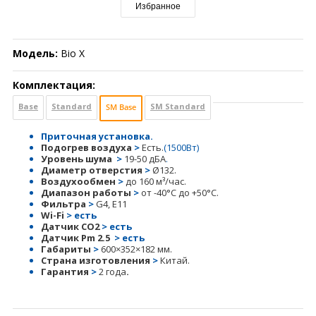
Избранное
Модель:
Bio X
Комплектация:
Base
Standard
SM Standard
SM Base
Приточная установка.
Подогрев воздуха
>
Есть.
(1500Вт)
У
ровень шума
>
19-50 дБА
.
Диаметр отверстия
>
Ø132.
Воздухообмен
>
до 160 м³/час.
Диапазон работы
>
от -40°С до +50°С.
Фильтра
>
G4
, E11
Wi-Fi
> есть
Датчик СО2
>
есть
Датчик Pm 2.5
>
есть
Габариты
>
600×352×182 мм.
Страна изготовления
>
Китай.
Гарантия
>
2
года
.