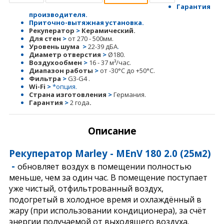
Гарантия
производителя.
Приточно-вытяжная установка.
Рекуператор
>
Керамический
.
Для стен
>
от 270 - 500мм.
У
ровень шума
>
22-39 дБА
.
Диаметр отверстия
>
Ø180.
Воздухообмен
>
16 - 37 м³/час.
Диапазон работы
>
от -30°С до +50°С.
Фильтра
>
G3-G4 .
Wi-Fi
>
*опция.
Страна изготовления
>
Германия.
Гарантия
>
2 года
.
Описание
Рекуператор Marley - MEnV 180 2.0 (25м2)
-
обновляет воздух в помещении полностью
меньше, чем за один час. В помещение поступает
уже чистый, отфильтрованный воздух,
подогретый в холодное время и охлаждённый в
жару (при использовании кондиционера), за счёт
энергии получаемой от выходящего воздуха.