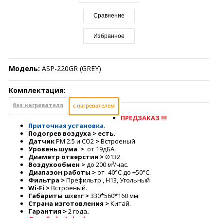
Сравнение
Избранное
Модель:
ASP-220GR (GREY)
Комплектация:
без нагревателя
с нагревателем
ПРЕДЗАКАЗ !!!
Приточная установка.
Подогрев воздуха
>
есть.
Датчик
PM 2.5 и СО2
>
Встроеный.
Уровень шума >
от 19дБА.
Диаметр отверстия
>
Ø132.
Воздухообмен
>
до 200 м³/час.
Диапазон работы
>
от -40°С до +50°С.
Фильтра
>
Префильтр , H13, Угольный
Wi-Fi >
Встроеный
.
Габариты ш
х
в
х
г
>
330*560*160 мм.
Страна изготовления
>
Китай.
Гарантия
>
2 года
.