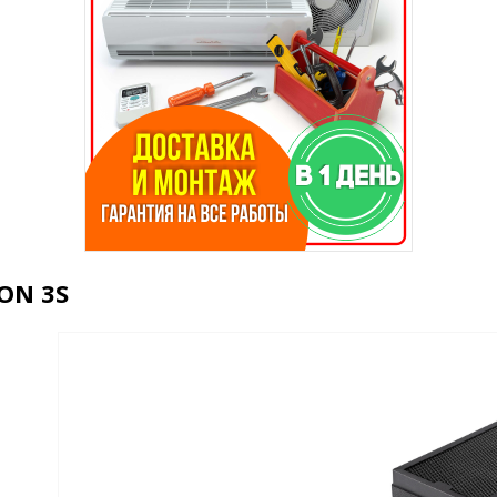
ON 3S
вле?