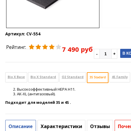
Артикул:
CV-554
Рейтинг:
7 490 руб
В К
Bio X Base
Bio X Standard
O2 Standard
4S Family
3S Stadard
Высокоэффективный HEPA H11.
АК-XL (антигазовый).
Подходит для моделей 3S и 4S .
Описание
Характеристики
Отзывы
Поче