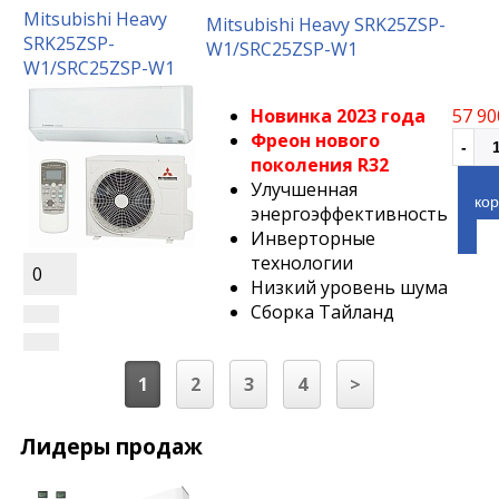
Mitsubishi Heavy
Mitsubishi Heavy SRK25ZSP-
SRK25ZSP-
W1/SRC25ZSP-W1
W1/SRC25ZSP-W1
Новинка 2023 года
57 90
Фреон нового
поколения R32
Улучшенная
кор
энергоэффективность
Инверторные
технологии
0
Низкий уровень шума
Сборка Тайланд
1
2
3
4
>
Лидеры продаж