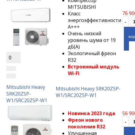
Компрессор
MITSUBISHI
76 90
Класс
энергоэффективности
А+++
Очень низкий
кор
уровень шума от 19
дБ(A)
Экологичный фреон
0
R32
Встроенный модуль
Wi-Fi
Mitsubishi Heavy
Mitsubishi Heavy SRK20ZSP-
SRK20ZSP-
W1/SRC20ZSP-W1
W1/SRC20ZSP-W1
Новинка 2023 года
56 90
Фреон нового
поколения R32
Улучшенная