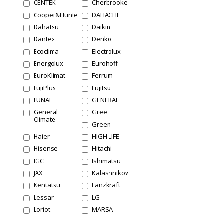
CENTEK
Cherbrooke
Cooper&Hunter
DAHACHI
Dahatsu
Daikin
Dantex
Denko
Ecoclima
Electrolux
Energolux
Eurohoff
EuroKlimat
Ferrum
FujiPlus
Fujitsu
FUNAI
GENERAL
General
Gree
Climate
Green
Haier
HIGH LIFE
Hisense
Hitachi
IGC
Ishimatsu
JAX
Kalashnikov
Kentatsu
Lanzkraft
Lessar
LG
Loriot
MARSA