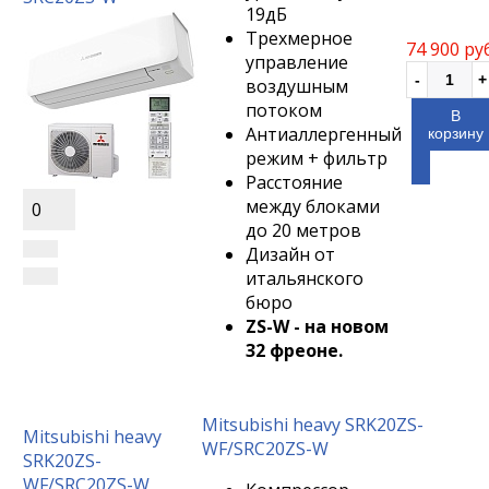
19дБ
Трехмерное
74 900 ру
управление
воздушным
потоком
В
Антиаллергенный
корзину
режим + фильтр
Расстояние
между блоками
0
до 20 метров
Дизайн от
итальянского
бюро
ZS-W - на новом
32 фреоне.
Mitsubishi heavy SRK20ZS-
Mitsubishi heavy
WF/SRC20ZS-W
SRK20ZS-
WF/SRC20ZS-W