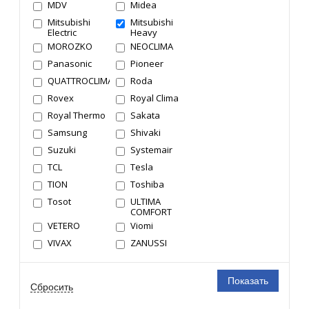
MDV
Midea
Mitsubishi
Mitsubishi
Electric
Heavy
MOROZKO
NEOCLIMA
Panasonic
Pioneer
QUATTROCLIMA
Roda
Rovex
Royal Clima
Royal Thermo
Sakata
Samsung
Shivaki
Suzuki
Systemair
TCL
Tesla
TION
Toshiba
Tosot
ULTIMA
COMFORT
VETERO
Viomi
VIVAX
ZANUSSI