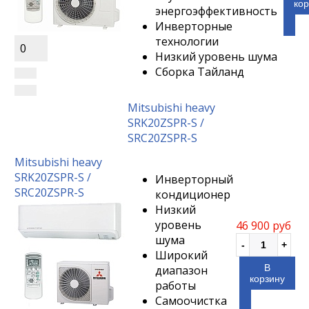
кор
энергоэффективность
Инверторные
технологии
0
Низкий уровень шума
Сборка Тайланд
Mitsubishi heavy
SRK20ZSPR-S /
SRC20ZSPR-S
Mitsubishi heavy
SRK20ZSPR-S /
Инверторный
SRC20ZSPR-S
кондиционер
Низкий
уровень
46 900 руб
шума
Широкий
В
диапазон
корзину
работы
Самоочистка