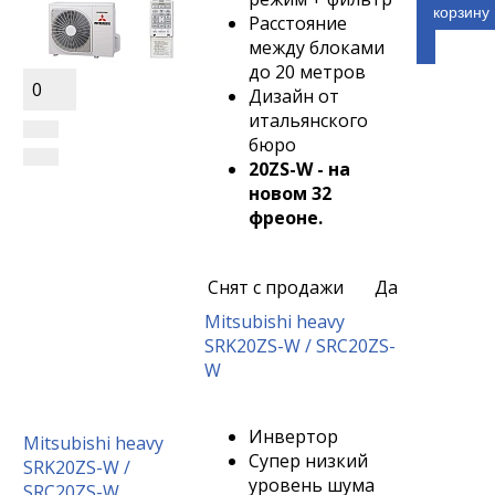
корзину
Расстояние
между блоками
до 20 метров
0
Дизайн от
итальянского
бюро
20ZS-W - на
новом 32
фреоне.
Снят с продажи
Да
Mitsubishi heavy
SRK20ZS-W / SRC20ZS-
W
Инвертор
Mitsubishi heavy
Супер низкий
SRK20ZS-W /
уровень шума
SRC20ZS-W