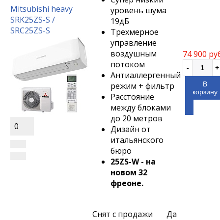
Mitsubishi heavy
уровень шума
SRK25ZS-S /
19дБ
SRC25ZS-S
Трехмерное
управление
воздушным
74 900 ру
потоком
Антиаллергенный
В
режим + фильтр
корзину
Расстояние
между блоками
до 20 метров
0
Дизайн от
итальянского
бюро
25ZS-W - на
новом 32
фреоне.
Снят с продажи
Да