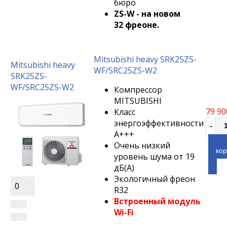
бюро
ZS-W - на новом
32 фреоне.
Mitsubishi heavy SRK25ZS-
Mitsubishi heavy
WF/SRC25ZS-W2
SRK25ZS-
WF/SRC25ZS-W2
Компрессор
MITSUBISHI
79 90
Класс
энергоэффективности
А+++
Очень низкий
кор
уровень шума от 19
дБ(A)
Экологичный фреон
0
R32
Встроенный модуль
Wi-Fi