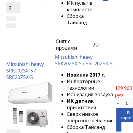
ИК пульт в
0
комплекте
Сборка
Тайланд
Снят с
Да
продажи
Mitsubishi heavy
SRK20ZSX-S / SRC20ZSX-S
Mitsubishi heavy
SRK20ZSX-S /
Новинка 2017 г.
SRC20ZSX-S
Инверторные
технологии
129 900
Ионизация воздуха
руб
ИК датчик
присутствия
В
Сверх низкое
корзи
энергопотребление
Сборка Тайланд