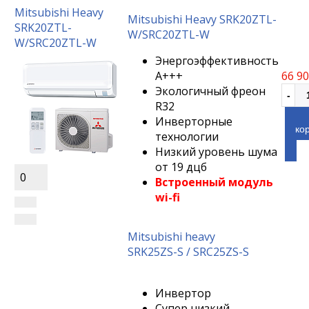
Mitsubishi Heavy
Mitsubishi Heavy SRK20ZTL-
SRK20ZTL-
W/SRC20ZTL-W
W/SRC20ZTL-W
Энергоэффективность
А+++
66 90
Экологичный фреон
R32
Инверторные
ко
технологии
Низкий уровень шума
от 19 дцб
0
Встроенный модуль
wi-fi
Mitsubishi heavy
SRK25ZS-S / SRC25ZS-S
Инвертор
Супер низкий