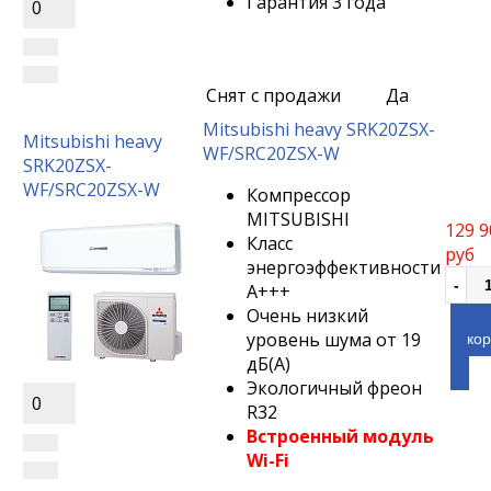
Гарантия 3 года
0
Снят с продажи
Да
Mitsubishi heavy SRK20ZSX-
Mitsubishi heavy
WF/SRC20ZSX-W
SRK20ZSX-
WF/SRC20ZSX-W
Компрессор
MITSUBISHI
129 9
Класс
руб
энергоэффективности
А+++
Очень низкий
уровень шума от 19
кор
дБ(A)
Экологичный фреон
0
R32
Встроенный модуль
Wi-Fi