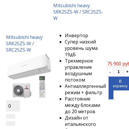
Mitsubishi heavy
SRK25ZS-W / SRC25ZS-
W
Инвертор
Mitsubishi heavy
Супер низкий
SRK25ZS-W /
уровень шума
SRC25ZS-W
19дБ
Трехмерное
75 900 ру
управление
воздушным
потоком
В
Антиаллергенный
корзину
режим + фильтр
Расстояние
между блоками
0
до 20 метров
Дизайн от
итальянского