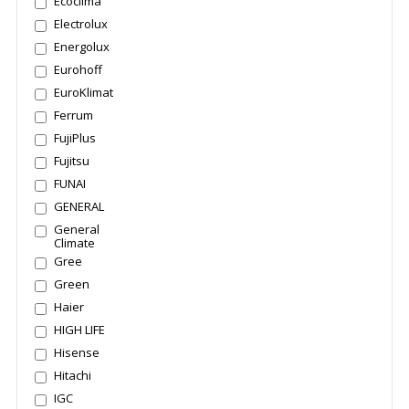
Ecoclima
Electrolux
Energolux
Eurohoff
EuroKlimat
Ferrum
FujiPlus
Fujitsu
FUNAI
GENERAL
General
Climate
Gree
Green
Haier
HIGH LIFE
Hisense
Hitachi
IGC