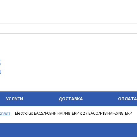
2
u
УСЛУГИ
ДОСТАВКА
ОПЛАТА
сплит
Electrolux EACS/I-09HP FMI/N8_ERP x 2 / EACO/I-18 FMI-2/N8_ERP