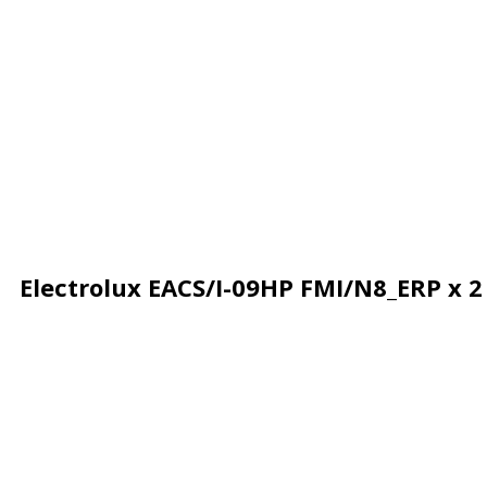
Electrolux EACS/I-09HP FMI/N8_ERP x 2
Описание
Характеристики
Отзывы
Почему деше